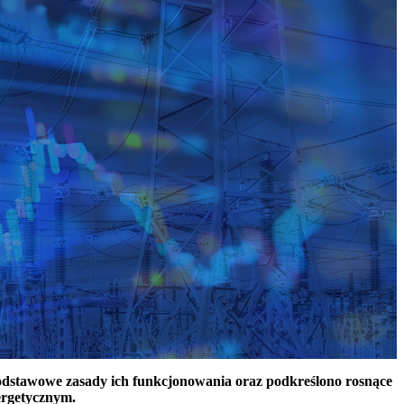
podstawowe zasady ich funkcjonowania oraz podkreślono rosnące
ergetycznym.