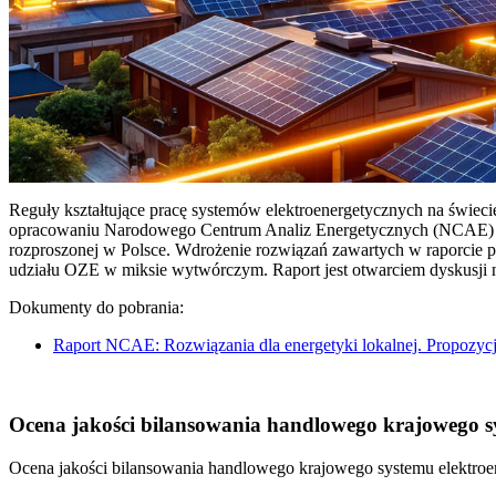
Reguły kształtujące pracę systemów elektroenergetycznych na świec
opracowaniu Narodowego Centrum Analiz Energetycznych (NCAE) pt. 
rozproszonej w Polsce. Wdrożenie rozwiązań zawartych w raporcie 
udziału OZE w miksie wytwórczym. Raport jest otwarciem dyskusji
Dokumenty do pobrania:
Raport NCAE: Rozwiązania dla energetyki lokalnej. Propozycj
Ocena jakości bilansowania handlowego krajowego sys
Ocena jakości bilansowania handlowego krajowego systemu elektroen