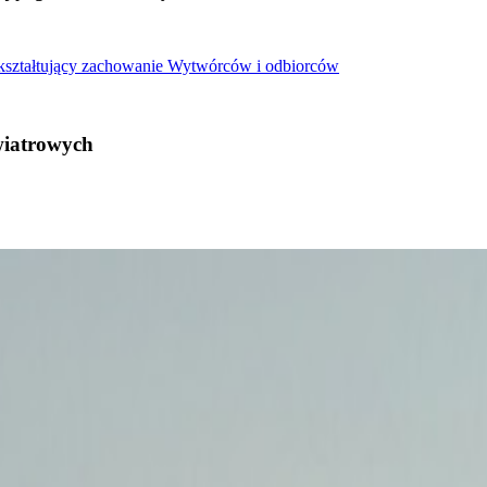
 kształtujący zachowanie Wytwórców i odbiorców
wiatrowych