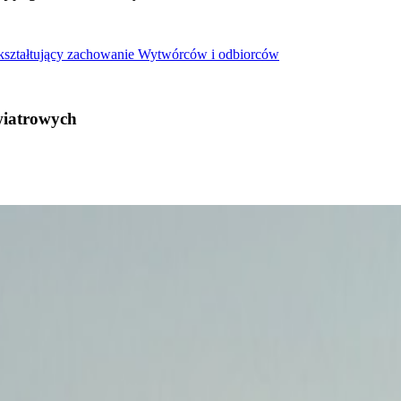
 kształtujący zachowanie Wytwórców i odbiorców
wiatrowych