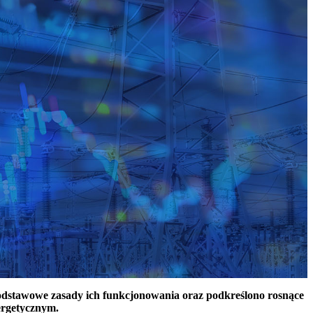
podstawowe zasady ich funkcjonowania oraz podkreślono rosnące
ergetycznym.