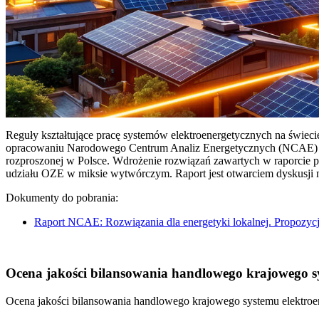
Reguły kształtujące pracę systemów elektroenergetycznych na świec
opracowaniu Narodowego Centrum Analiz Energetycznych (NCAE) pt. 
rozproszonej w Polsce. Wdrożenie rozwiązań zawartych w raporcie 
udziału OZE w miksie wytwórczym. Raport jest otwarciem dyskusji
Dokumenty do pobrania:
Raport NCAE: Rozwiązania dla energetyki lokalnej. Propozycj
Ocena jakości bilansowania handlowego krajowego sys
Ocena jakości bilansowania handlowego krajowego systemu elektroen