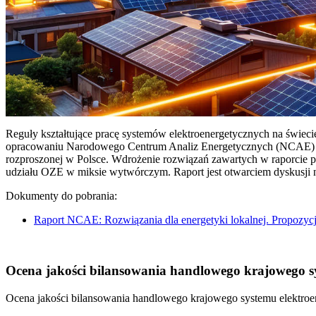
Reguły kształtujące pracę systemów elektroenergetycznych na świec
opracowaniu Narodowego Centrum Analiz Energetycznych (NCAE) pt. 
rozproszonej w Polsce. Wdrożenie rozwiązań zawartych w raporcie 
udziału OZE w miksie wytwórczym. Raport jest otwarciem dyskusji
Dokumenty do pobrania:
Raport NCAE: Rozwiązania dla energetyki lokalnej. Propozycj
Ocena jakości bilansowania handlowego krajowego sys
Ocena jakości bilansowania handlowego krajowego systemu elektroen