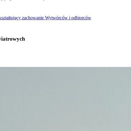
 kształtujący zachowanie Wytwórców i odbiorców
wiatrowych