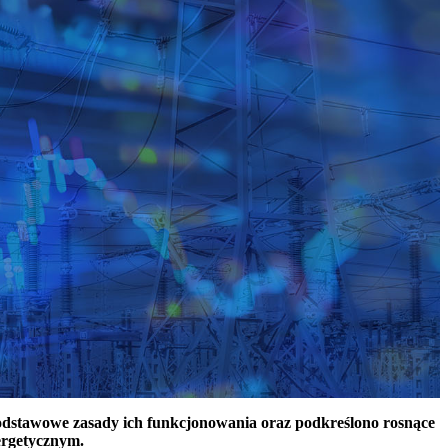
podstawowe zasady ich funkcjonowania oraz podkreślono rosnące
ergetycznym.