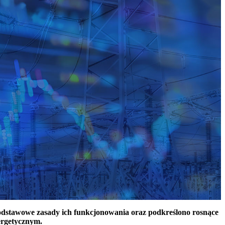
podstawowe zasady ich funkcjonowania oraz podkreślono rosnące
ergetycznym.