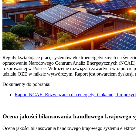
Reguły kształtujące pracę systemów elektroenergetycznych na świec
opracowaniu Narodowego Centrum Analiz Energetycznych (NCAE) pt. 
rozproszonej w Polsce. Wdrożenie rozwiązań zawartych w raporcie 
udziału OZE w miksie wytwórczym. Raport jest otwarciem dyskusji
Dokumenty do pobrania:
Raport NCAE: Rozwiązania dla energetyki lokalnej. Propozycj
Ocena jakości bilansowania handlowego krajowego sys
Ocena jakości bilansowania handlowego krajowego systemu elektroen