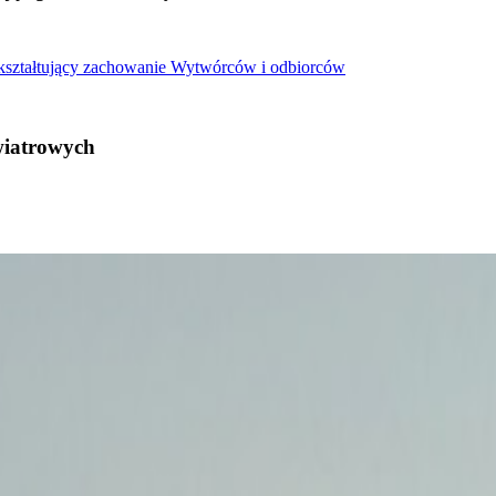
 kształtujący zachowanie Wytwórców i odbiorców
wiatrowych