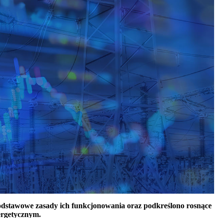
podstawowe zasady ich funkcjonowania oraz podkreślono rosnące
ergetycznym.