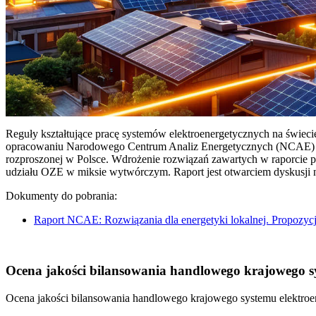
Reguły kształtujące pracę systemów elektroenergetycznych na świec
opracowaniu Narodowego Centrum Analiz Energetycznych (NCAE) pt. 
rozproszonej w Polsce. Wdrożenie rozwiązań zawartych w raporcie 
udziału OZE w miksie wytwórczym. Raport jest otwarciem dyskusji
Dokumenty do pobrania:
Raport NCAE: Rozwiązania dla energetyki lokalnej. Propozycj
Ocena jakości bilansowania handlowego krajowego sys
Ocena jakości bilansowania handlowego krajowego systemu elektroen