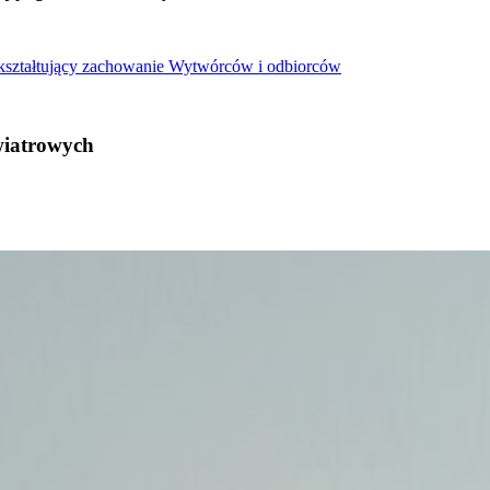
 kształtujący zachowanie Wytwórców i odbiorców
wiatrowych