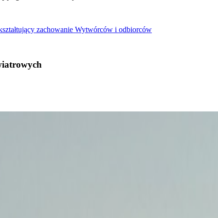
 kształtujący zachowanie Wytwórców i odbiorców
wiatrowych