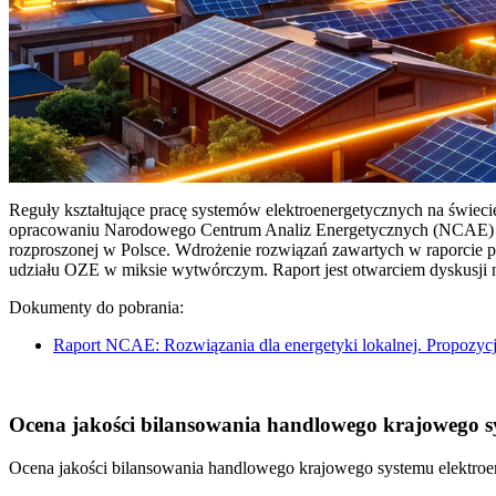
Reguły kształtujące pracę systemów elektroenergetycznych na świec
opracowaniu Narodowego Centrum Analiz Energetycznych (NCAE) pt. 
rozproszonej w Polsce. Wdrożenie rozwiązań zawartych w raporcie 
udziału OZE w miksie wytwórczym. Raport jest otwarciem dyskusji
Dokumenty do pobrania:
Raport NCAE: Rozwiązania dla energetyki lokalnej. Propozycj
Ocena jakości bilansowania handlowego krajowego sys
Ocena jakości bilansowania handlowego krajowego systemu elektroen