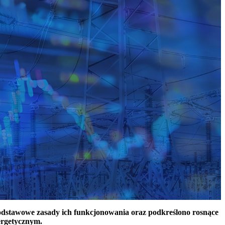
podstawowe zasady ich funkcjonowania oraz podkreślono rosnące
ergetycznym.