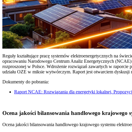
Reguły kształtujące pracę systemów elektroenergetycznych na świec
opracowaniu Narodowego Centrum Analiz Energetycznych (NCAE) pt. 
rozproszonej w Polsce. Wdrożenie rozwiązań zawartych w raporcie 
udziału OZE w miksie wytwórczym. Raport jest otwarciem dyskusji
Dokumenty do pobrania:
Raport NCAE: Rozwiązania dla energetyki lokalnej. Propozycj
Ocena jakości bilansowania handlowego krajowego sys
Ocena jakości bilansowania handlowego krajowego systemu elektroen