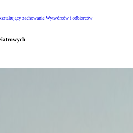
 kształtujący zachowanie Wytwórców i odbiorców
wiatrowych