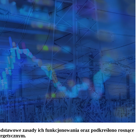
podstawowe zasady ich funkcjonowania oraz podkreślono rosnące
ergetycznym.