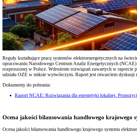
Reguły kształtujące pracę systemów elektroenergetycznych na świec
opracowaniu Narodowego Centrum Analiz Energetycznych (NCAE) pt. 
rozproszonej w Polsce. Wdrożenie rozwiązań zawartych w raporcie 
udziału OZE w miksie wytwórczym. Raport jest otwarciem dyskusji
Dokumenty do pobrania:
Raport NCAE: Rozwiązania dla energetyki lokalnej. Propozycj
Ocena jakości bilansowania handlowego krajowego sys
Ocena jakości bilansowania handlowego krajowego systemu elektroen