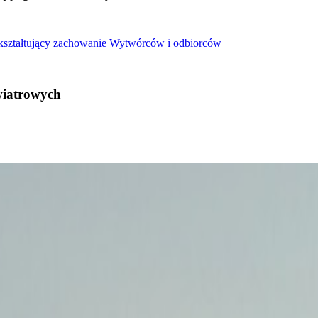
 kształtujący zachowanie Wytwórców i odbiorców
wiatrowych