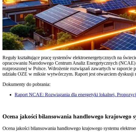
Reguły kształtujące pracę systemów elektroenergetycznych na świec
opracowaniu Narodowego Centrum Analiz Energetycznych (NCAE) pt. 
rozproszonej w Polsce. Wdrożenie rozwiązań zawartych w raporcie 
udziału OZE w miksie wytwórczym. Raport jest otwarciem dyskusji
Dokumenty do pobrania:
Raport NCAE: Rozwiązania dla energetyki lokalnej. Propozycj
Ocena jakości bilansowania handlowego krajowego sys
Ocena jakości bilansowania handlowego krajowego systemu elektroen