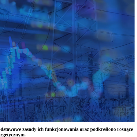
podstawowe zasady ich funkcjonowania oraz podkreślono rosnące
ergetycznym.