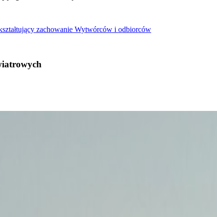
 kształtujący zachowanie Wytwórców i odbiorców
wiatrowych