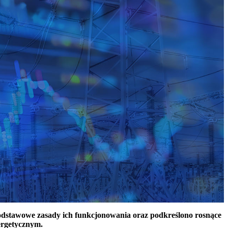
podstawowe zasady ich funkcjonowania oraz podkreślono rosnące
ergetycznym.