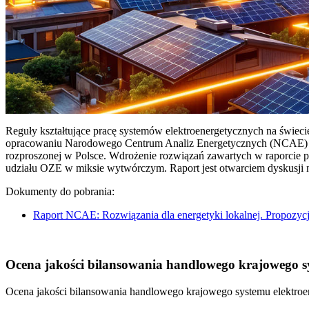
Reguły kształtujące pracę systemów elektroenergetycznych na świec
opracowaniu Narodowego Centrum Analiz Energetycznych (NCAE) pt. 
rozproszonej w Polsce. Wdrożenie rozwiązań zawartych w raporcie 
udziału OZE w miksie wytwórczym. Raport jest otwarciem dyskusji
Dokumenty do pobrania:
Raport NCAE: Rozwiązania dla energetyki lokalnej. Propozycj
Ocena jakości bilansowania handlowego krajowego sys
Ocena jakości bilansowania handlowego krajowego systemu elektroen