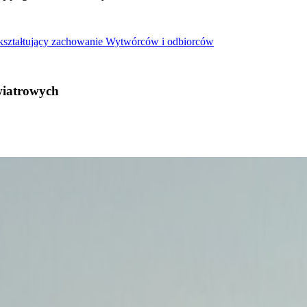
 kształtujący zachowanie Wytwórców i odbiorców
wiatrowych