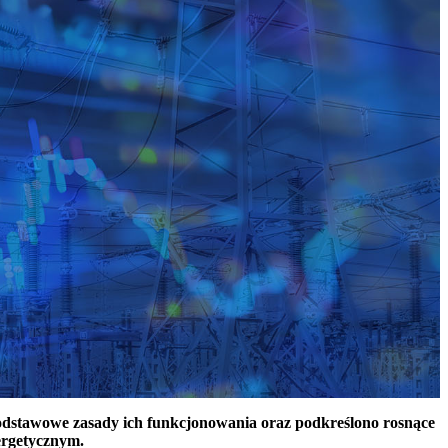
podstawowe zasady ich funkcjonowania oraz podkreślono rosnące
ergetycznym.