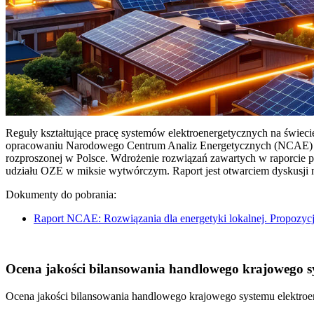
Reguły kształtujące pracę systemów elektroenergetycznych na świec
opracowaniu Narodowego Centrum Analiz Energetycznych (NCAE) pt. 
rozproszonej w Polsce. Wdrożenie rozwiązań zawartych w raporcie 
udziału OZE w miksie wytwórczym. Raport jest otwarciem dyskusji
Dokumenty do pobrania:
Raport NCAE: Rozwiązania dla energetyki lokalnej. Propozycj
Ocena jakości bilansowania handlowego krajowego sys
Ocena jakości bilansowania handlowego krajowego systemu elektroen