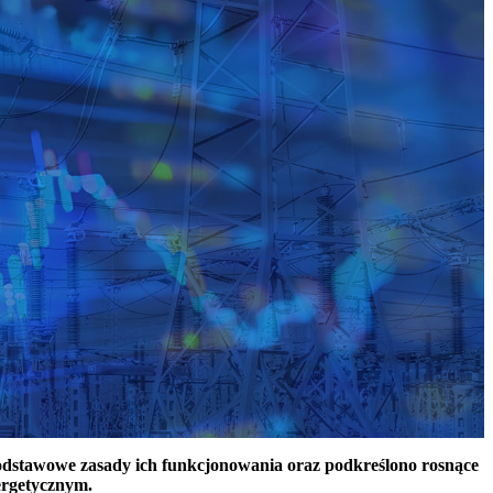
podstawowe zasady ich funkcjonowania oraz podkreślono rosnące
ergetycznym.