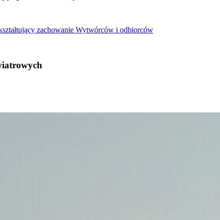
 kształtujący zachowanie Wytwórców i odbiorców
wiatrowych