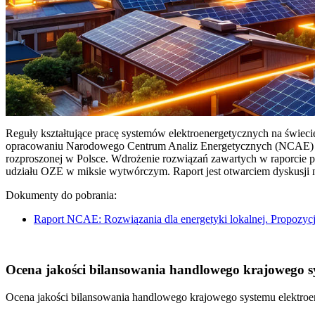
Reguły kształtujące pracę systemów elektroenergetycznych na świec
opracowaniu Narodowego Centrum Analiz Energetycznych (NCAE) pt. 
rozproszonej w Polsce. Wdrożenie rozwiązań zawartych w raporcie 
udziału OZE w miksie wytwórczym. Raport jest otwarciem dyskusji
Dokumenty do pobrania:
Raport NCAE: Rozwiązania dla energetyki lokalnej. Propozycj
Ocena jakości bilansowania handlowego krajowego sys
Ocena jakości bilansowania handlowego krajowego systemu elektroen