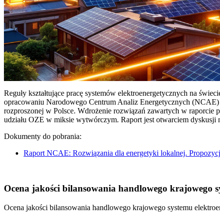
Reguły kształtujące pracę systemów elektroenergetycznych na świec
opracowaniu Narodowego Centrum Analiz Energetycznych (NCAE) pt. 
rozproszonej w Polsce. Wdrożenie rozwiązań zawartych w raporcie 
udziału OZE w miksie wytwórczym. Raport jest otwarciem dyskusji
Dokumenty do pobrania:
Raport NCAE: Rozwiązania dla energetyki lokalnej. Propozycj
Ocena jakości bilansowania handlowego krajowego sys
Ocena jakości bilansowania handlowego krajowego systemu elektroen