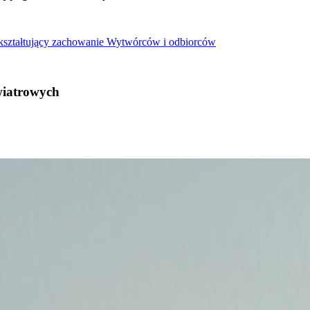
 kształtujący zachowanie Wytwórców i odbiorców
wiatrowych