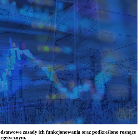
podstawowe zasady ich funkcjonowania oraz podkreślono rosnące
ergetycznym.