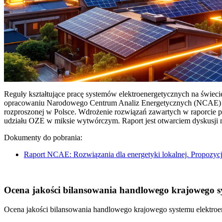
Reguły kształtujące pracę systemów elektroenergetycznych na świec
opracowaniu Narodowego Centrum Analiz Energetycznych (NCAE) pt. 
rozproszonej w Polsce. Wdrożenie rozwiązań zawartych w raporcie 
udziału OZE w miksie wytwórczym. Raport jest otwarciem dyskusji
Dokumenty do pobrania:
Raport NCAE: Rozwiązania dla energetyki lokalnej. Propozycj
Ocena jakości bilansowania handlowego krajowego sys
Ocena jakości bilansowania handlowego krajowego systemu elektroen