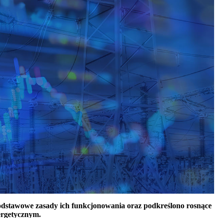
podstawowe zasady ich funkcjonowania oraz podkreślono rosnące
ergetycznym.