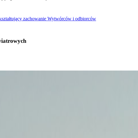
 kształtujący zachowanie Wytwórców i odbiorców
wiatrowych