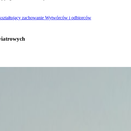
 kształtujący zachowanie Wytwórców i odbiorców
wiatrowych