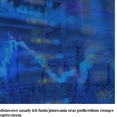
podstawowe zasady ich funkcjonowania oraz podkreślono rosnące
ergetycznym.