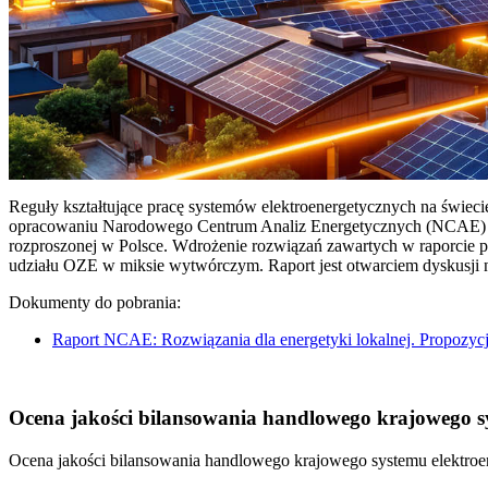
Reguły kształtujące pracę systemów elektroenergetycznych na świec
opracowaniu Narodowego Centrum Analiz Energetycznych (NCAE) pt. 
rozproszonej w Polsce. Wdrożenie rozwiązań zawartych w raporcie 
udziału OZE w miksie wytwórczym. Raport jest otwarciem dyskusji
Dokumenty do pobrania:
Raport NCAE: Rozwiązania dla energetyki lokalnej. Propozycj
Ocena jakości bilansowania handlowego krajowego sys
Ocena jakości bilansowania handlowego krajowego systemu elektroen