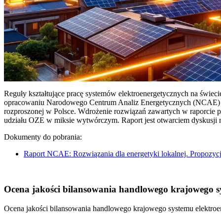
Reguły kształtujące pracę systemów elektroenergetycznych na świec
opracowaniu Narodowego Centrum Analiz Energetycznych (NCAE) pt. 
rozproszonej w Polsce. Wdrożenie rozwiązań zawartych w raporcie 
udziału OZE w miksie wytwórczym. Raport jest otwarciem dyskusji
Dokumenty do pobrania:
Raport NCAE: Rozwiązania dla energetyki lokalnej. Propozycj
Ocena jakości bilansowania handlowego krajowego sys
Ocena jakości bilansowania handlowego krajowego systemu elektroen