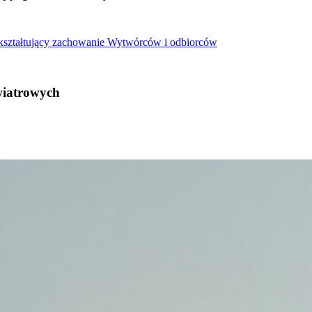
 kształtujący zachowanie Wytwórców i odbiorców
wiatrowych