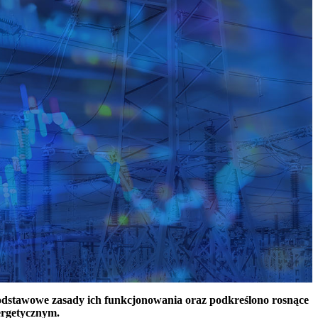
podstawowe zasady ich funkcjonowania oraz podkreślono rosnące
ergetycznym.