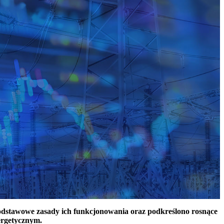
podstawowe zasady ich funkcjonowania oraz podkreślono rosnące
ergetycznym.