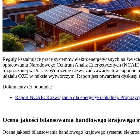
Reguły kształtujące pracę systemów elektroenergetycznych na świec
opracowaniu Narodowego Centrum Analiz Energetycznych (NCAE) pt. 
rozproszonej w Polsce. Wdrożenie rozwiązań zawartych w raporcie 
udziału OZE w miksie wytwórczym. Raport jest otwarciem dyskusji
Dokumenty do pobrania:
Raport NCAE: Rozwiązania dla energetyki lokalnej. Propozycj
Ocena jakości bilansowania handlowego krajowego sys
Ocena jakości bilansowania handlowego krajowego systemu elektroen