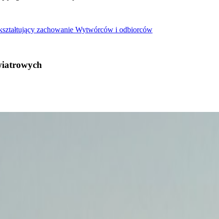
 kształtujący zachowanie Wytwórców i odbiorców
wiatrowych