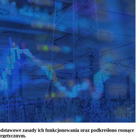
podstawowe zasady ich funkcjonowania oraz podkreślono rosnące
ergetycznym.