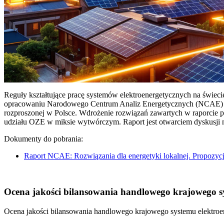
Reguły kształtujące pracę systemów elektroenergetycznych na świec
opracowaniu Narodowego Centrum Analiz Energetycznych (NCAE) pt. 
rozproszonej w Polsce. Wdrożenie rozwiązań zawartych w raporcie 
udziału OZE w miksie wytwórczym. Raport jest otwarciem dyskusji
Dokumenty do pobrania:
Raport NCAE: Rozwiązania dla energetyki lokalnej. Propozycj
Ocena jakości bilansowania handlowego krajowego sys
Ocena jakości bilansowania handlowego krajowego systemu elektroen