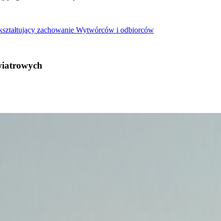
 kształtujący zachowanie Wytwórców i odbiorców
wiatrowych