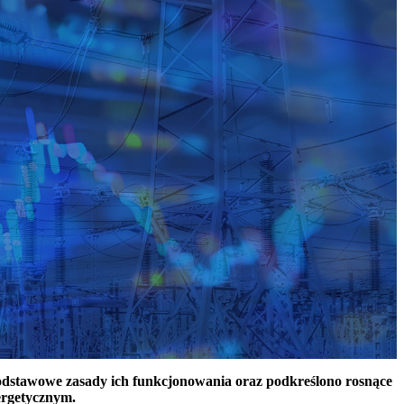
podstawowe zasady ich funkcjonowania oraz podkreślono rosnące
ergetycznym.