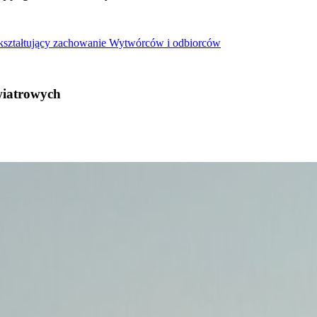
 kształtujący zachowanie Wytwórców i odbiorców
wiatrowych