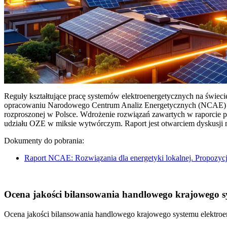
Reguły kształtujące pracę systemów elektroenergetycznych na świec
opracowaniu Narodowego Centrum Analiz Energetycznych (NCAE) pt. 
rozproszonej w Polsce. Wdrożenie rozwiązań zawartych w raporcie 
udziału OZE w miksie wytwórczym. Raport jest otwarciem dyskusji
Dokumenty do pobrania:
Raport NCAE: Rozwiązania dla energetyki lokalnej. Propozycj
Ocena jakości bilansowania handlowego krajowego sys
Ocena jakości bilansowania handlowego krajowego systemu elektroen