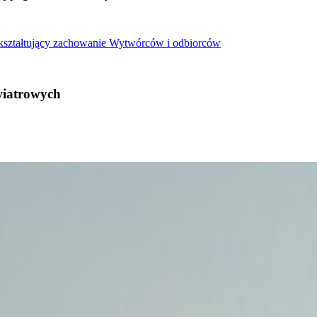
 kształtujący zachowanie Wytwórców i odbiorców
wiatrowych