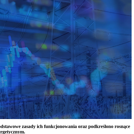
podstawowe zasady ich funkcjonowania oraz podkreślono rosnące
ergetycznym.