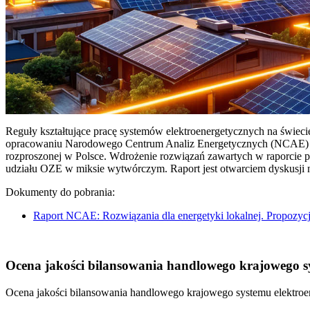
Reguły kształtujące pracę systemów elektroenergetycznych na świec
opracowaniu Narodowego Centrum Analiz Energetycznych (NCAE) pt. 
rozproszonej w Polsce. Wdrożenie rozwiązań zawartych w raporcie 
udziału OZE w miksie wytwórczym. Raport jest otwarciem dyskusji
Dokumenty do pobrania:
Raport NCAE: Rozwiązania dla energetyki lokalnej. Propozycj
Ocena jakości bilansowania handlowego krajowego sys
Ocena jakości bilansowania handlowego krajowego systemu elektroen