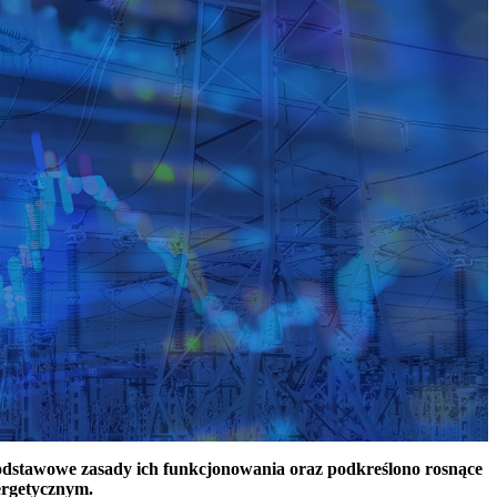
podstawowe zasady ich funkcjonowania oraz podkreślono rosnące
ergetycznym.