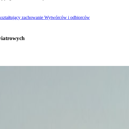
 kształtujący zachowanie Wytwórców i odbiorców
wiatrowych