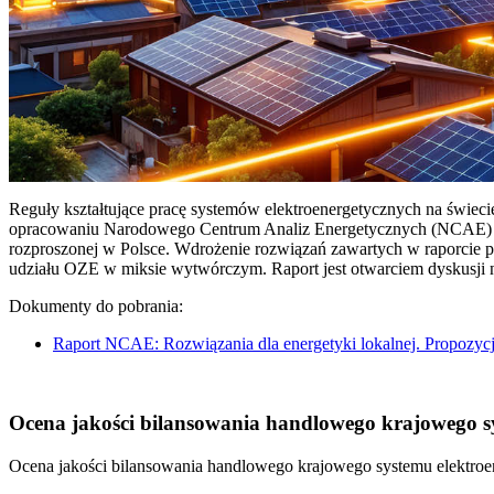
Reguły kształtujące pracę systemów elektroenergetycznych na świec
opracowaniu Narodowego Centrum Analiz Energetycznych (NCAE) pt. 
rozproszonej w Polsce. Wdrożenie rozwiązań zawartych w raporcie 
udziału OZE w miksie wytwórczym. Raport jest otwarciem dyskusji
Dokumenty do pobrania:
Raport NCAE: Rozwiązania dla energetyki lokalnej. Propozycj
Ocena jakości bilansowania handlowego krajowego sys
Ocena jakości bilansowania handlowego krajowego systemu elektroen