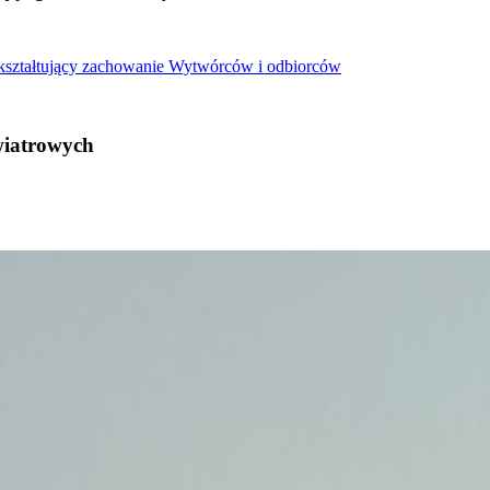
 kształtujący zachowanie Wytwórców i odbiorców
wiatrowych