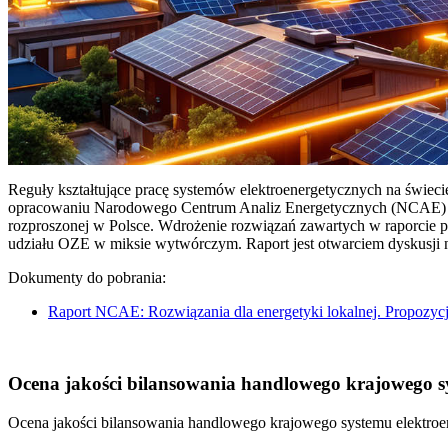
Reguły kształtujące pracę systemów elektroenergetycznych na świec
opracowaniu Narodowego Centrum Analiz Energetycznych (NCAE) pt. 
rozproszonej w Polsce. Wdrożenie rozwiązań zawartych w raporcie 
udziału OZE w miksie wytwórczym. Raport jest otwarciem dyskusji
Dokumenty do pobrania:
Raport NCAE: Rozwiązania dla energetyki lokalnej. Propozycj
Ocena jakości bilansowania handlowego krajowego sys
Ocena jakości bilansowania handlowego krajowego systemu elektroen