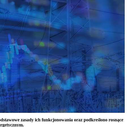
podstawowe zasady ich funkcjonowania oraz podkreślono rosnące
ergetycznym.