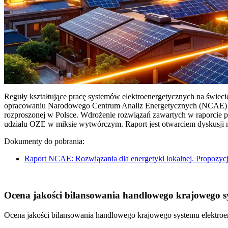
Reguły kształtujące pracę systemów elektroenergetycznych na świec
opracowaniu Narodowego Centrum Analiz Energetycznych (NCAE) pt. 
rozproszonej w Polsce. Wdrożenie rozwiązań zawartych w raporcie 
udziału OZE w miksie wytwórczym. Raport jest otwarciem dyskusji
Dokumenty do pobrania:
Raport NCAE: Rozwiązania dla energetyki lokalnej. Propozycj
Ocena jakości bilansowania handlowego krajowego sys
Ocena jakości bilansowania handlowego krajowego systemu elektroen