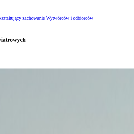
 kształtujący zachowanie Wytwórców i odbiorców
wiatrowych