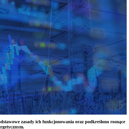
podstawowe zasady ich funkcjonowania oraz podkreślono rosnące
ergetycznym.