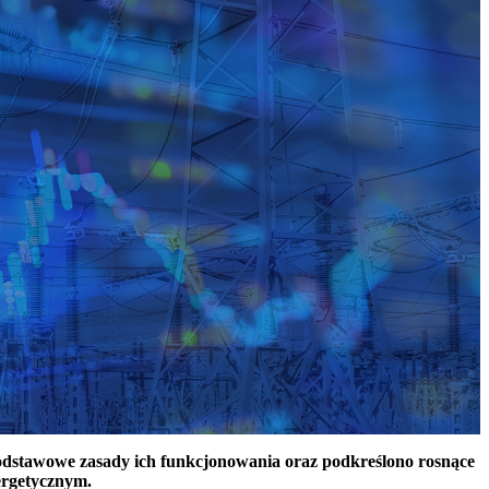
podstawowe zasady ich funkcjonowania oraz podkreślono rosnące
ergetycznym.