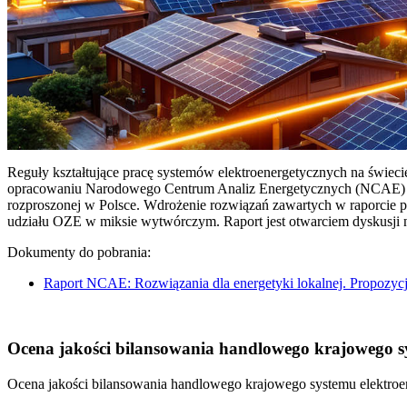
Reguły kształtujące pracę systemów elektroenergetycznych na świec
opracowaniu Narodowego Centrum Analiz Energetycznych (NCAE) pt. 
rozproszonej w Polsce. Wdrożenie rozwiązań zawartych w raporcie 
udziału OZE w miksie wytwórczym. Raport jest otwarciem dyskusji
Dokumenty do pobrania:
Raport NCAE: Rozwiązania dla energetyki lokalnej. Propozycj
Ocena jakości bilansowania handlowego krajowego sys
Ocena jakości bilansowania handlowego krajowego systemu elektroen