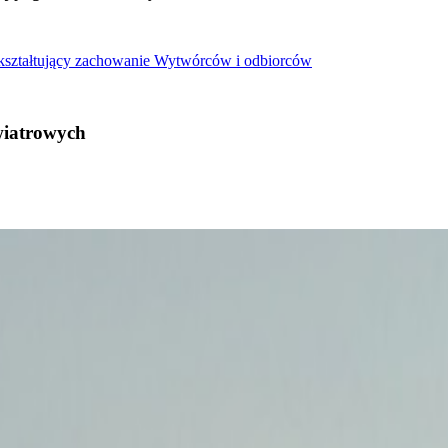
 kształtujący zachowanie Wytwórców i odbiorców
wiatrowych