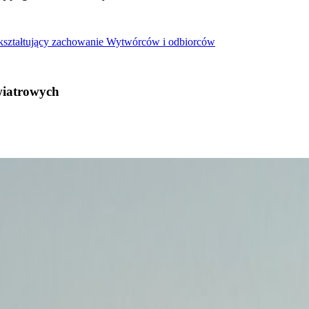
 kształtujący zachowanie Wytwórców i odbiorców
wiatrowych