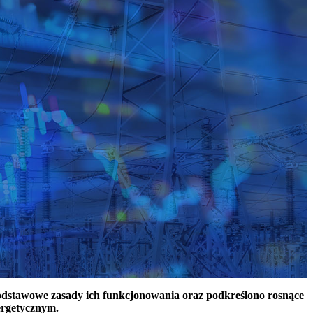
podstawowe zasady ich funkcjonowania oraz podkreślono rosnące
ergetycznym.