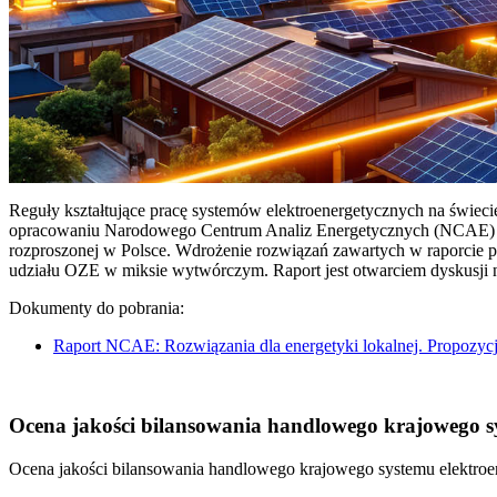
Reguły kształtujące pracę systemów elektroenergetycznych na świec
opracowaniu Narodowego Centrum Analiz Energetycznych (NCAE) pt. 
rozproszonej w Polsce. Wdrożenie rozwiązań zawartych w raporcie 
udziału OZE w miksie wytwórczym. Raport jest otwarciem dyskusji
Dokumenty do pobrania:
Raport NCAE: Rozwiązania dla energetyki lokalnej. Propozycj
Ocena jakości bilansowania handlowego krajowego sys
Ocena jakości bilansowania handlowego krajowego systemu elektroen