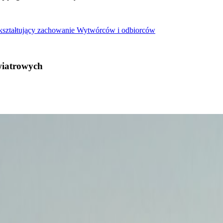
 kształtujący zachowanie Wytwórców i odbiorców
wiatrowych