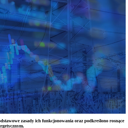
podstawowe zasady ich funkcjonowania oraz podkreślono rosnące
ergetycznym.