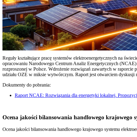
Reguły kształtujące pracę systemów elektroenergetycznych na świec
opracowaniu Narodowego Centrum Analiz Energetycznych (NCAE) pt. 
rozproszonej w Polsce. Wdrożenie rozwiązań zawartych w raporcie 
udziału OZE w miksie wytwórczym. Raport jest otwarciem dyskusji
Dokumenty do pobrania:
Raport NCAE: Rozwiązania dla energetyki lokalnej. Propozycj
Ocena jakości bilansowania handlowego krajowego sys
Ocena jakości bilansowania handlowego krajowego systemu elektroen