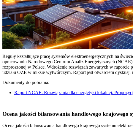
Reguły kształtujące pracę systemów elektroenergetycznych na świec
opracowaniu Narodowego Centrum Analiz Energetycznych (NCAE) pt. 
rozproszonej w Polsce. Wdrożenie rozwiązań zawartych w raporcie 
udziału OZE w miksie wytwórczym. Raport jest otwarciem dyskusji
Dokumenty do pobrania:
Raport NCAE: Rozwiązania dla energetyki lokalnej. Propozycj
Ocena jakości bilansowania handlowego krajowego sys
Ocena jakości bilansowania handlowego krajowego systemu elektroen