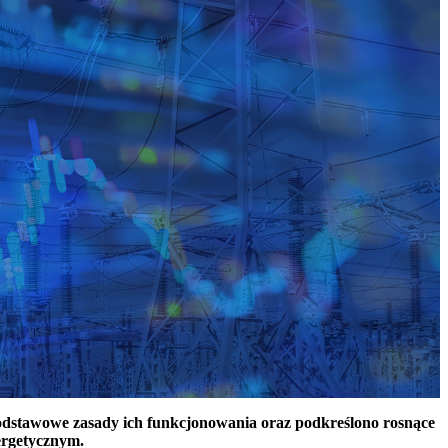
podstawowe zasady ich funkcjonowania oraz podkreślono rosnące
ergetycznym.