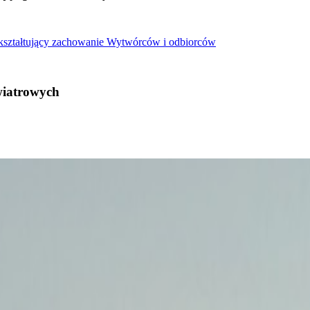
 kształtujący zachowanie Wytwórców i odbiorców
wiatrowych