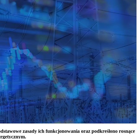
podstawowe zasady ich funkcjonowania oraz podkreślono rosnące
ergetycznym.