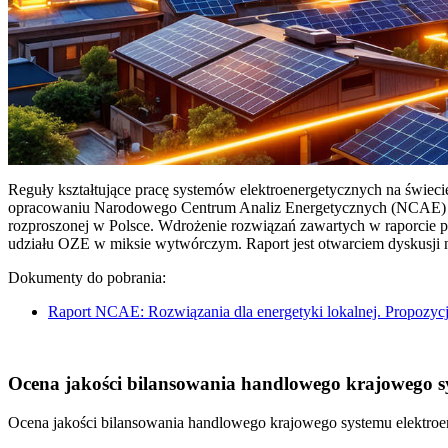
Reguły kształtujące pracę systemów elektroenergetycznych na świec
opracowaniu Narodowego Centrum Analiz Energetycznych (NCAE) pt. 
rozproszonej w Polsce. Wdrożenie rozwiązań zawartych w raporcie 
udziału OZE w miksie wytwórczym. Raport jest otwarciem dyskusji
Dokumenty do pobrania:
Raport NCAE: Rozwiązania dla energetyki lokalnej. Propozycj
Ocena jakości bilansowania handlowego krajowego sys
Ocena jakości bilansowania handlowego krajowego systemu elektroen