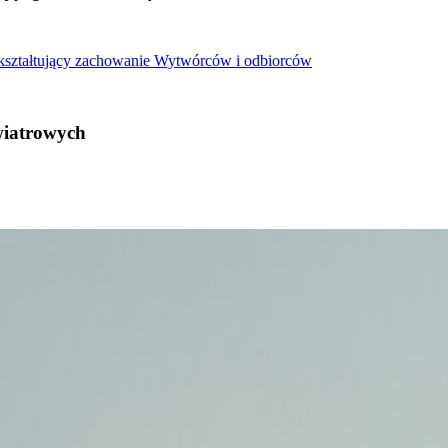
 kształtujący zachowanie Wytwórców i odbiorców
wiatrowych