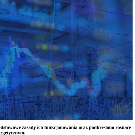
podstawowe zasady ich funkcjonowania oraz podkreślono rosnące
ergetycznym.