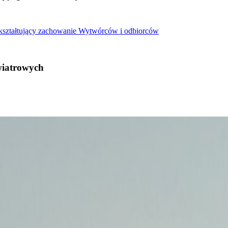
 kształtujący zachowanie Wytwórców i odbiorców
wiatrowych