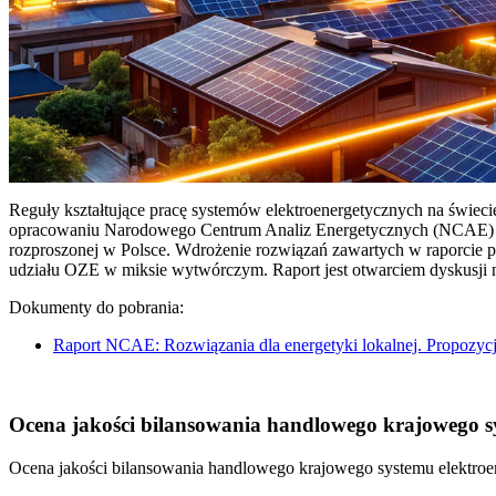
Reguły kształtujące pracę systemów elektroenergetycznych na świec
opracowaniu Narodowego Centrum Analiz Energetycznych (NCAE) pt. 
rozproszonej w Polsce. Wdrożenie rozwiązań zawartych w raporcie 
udziału OZE w miksie wytwórczym. Raport jest otwarciem dyskusji
Dokumenty do pobrania:
Raport NCAE: Rozwiązania dla energetyki lokalnej. Propozycj
Ocena jakości bilansowania handlowego krajowego sys
Ocena jakości bilansowania handlowego krajowego systemu elektroen