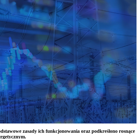
podstawowe zasady ich funkcjonowania oraz podkreślono rosnące
ergetycznym.