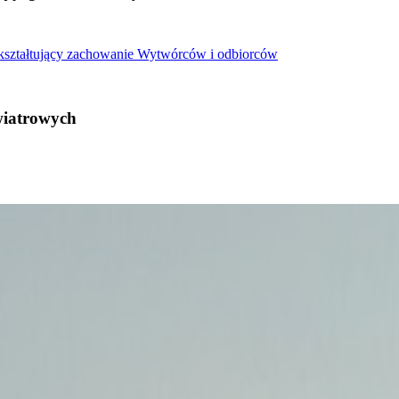
 kształtujący zachowanie Wytwórców i odbiorców
wiatrowych