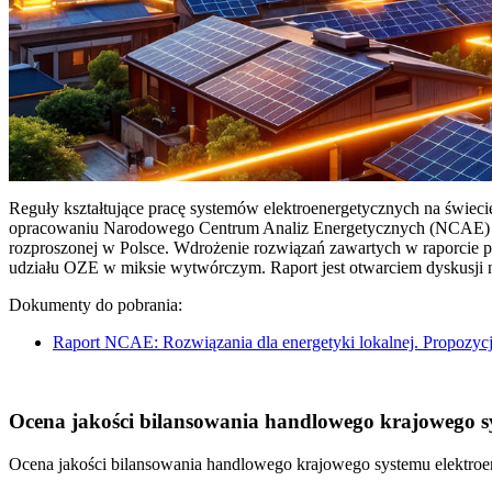
Reguły kształtujące pracę systemów elektroenergetycznych na świec
opracowaniu Narodowego Centrum Analiz Energetycznych (NCAE) pt. 
rozproszonej w Polsce. Wdrożenie rozwiązań zawartych w raporcie 
udziału OZE w miksie wytwórczym. Raport jest otwarciem dyskusji
Dokumenty do pobrania:
Raport NCAE: Rozwiązania dla energetyki lokalnej. Propozycj
Ocena jakości bilansowania handlowego krajowego sys
Ocena jakości bilansowania handlowego krajowego systemu elektroen