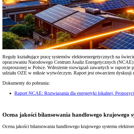
Reguły kształtujące pracę systemów elektroenergetycznych na świec
opracowaniu Narodowego Centrum Analiz Energetycznych (NCAE) pt. 
rozproszonej w Polsce. Wdrożenie rozwiązań zawartych w raporcie 
udziału OZE w miksie wytwórczym. Raport jest otwarciem dyskusji
Dokumenty do pobrania:
Raport NCAE: Rozwiązania dla energetyki lokalnej. Propozycj
Ocena jakości bilansowania handlowego krajowego sys
Ocena jakości bilansowania handlowego krajowego systemu elektroen