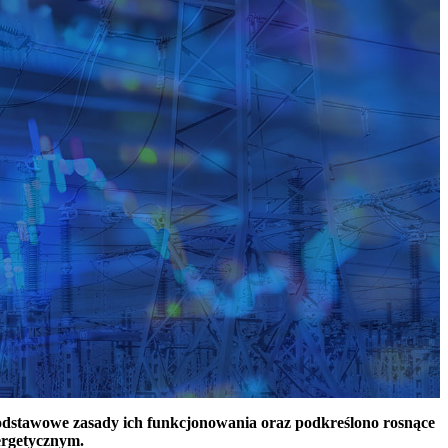
podstawowe zasady ich funkcjonowania oraz podkreślono rosnące
ergetycznym.