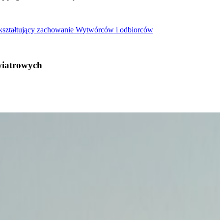
 kształtujący zachowanie Wytwórców i odbiorców
wiatrowych