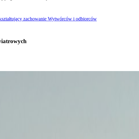
 kształtujący zachowanie Wytwórców i odbiorców
wiatrowych