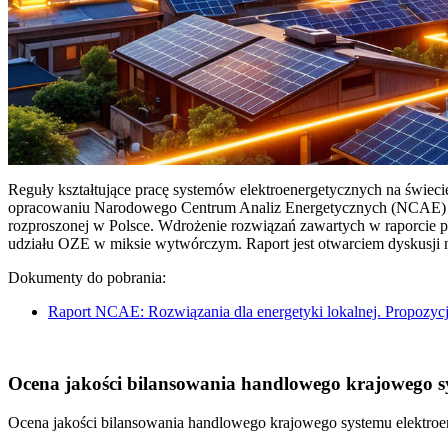
Reguły kształtujące pracę systemów elektroenergetycznych na świec
opracowaniu Narodowego Centrum Analiz Energetycznych (NCAE) pt. 
rozproszonej w Polsce. Wdrożenie rozwiązań zawartych w raporcie 
udziału OZE w miksie wytwórczym. Raport jest otwarciem dyskusji
Dokumenty do pobrania:
Raport NCAE: Rozwiązania dla energetyki lokalnej. Propozycj
Ocena jakości bilansowania handlowego krajowego sys
Ocena jakości bilansowania handlowego krajowego systemu elektroen