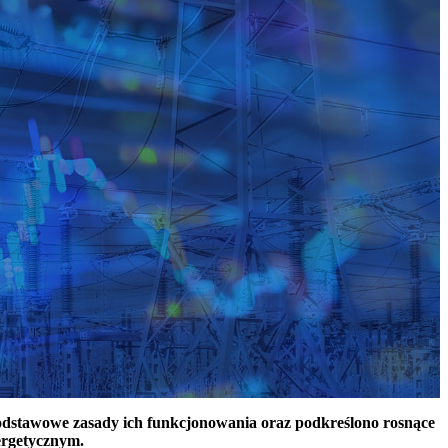
podstawowe zasady ich funkcjonowania oraz podkreślono rosnące
ergetycznym.