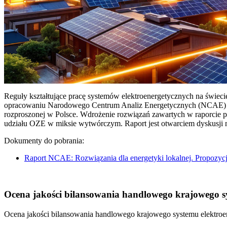
Reguły kształtujące pracę systemów elektroenergetycznych na świec
opracowaniu Narodowego Centrum Analiz Energetycznych (NCAE) pt. 
rozproszonej w Polsce. Wdrożenie rozwiązań zawartych w raporcie 
udziału OZE w miksie wytwórczym. Raport jest otwarciem dyskusji
Dokumenty do pobrania:
Raport NCAE: Rozwiązania dla energetyki lokalnej. Propozycj
Ocena jakości bilansowania handlowego krajowego sys
Ocena jakości bilansowania handlowego krajowego systemu elektroen