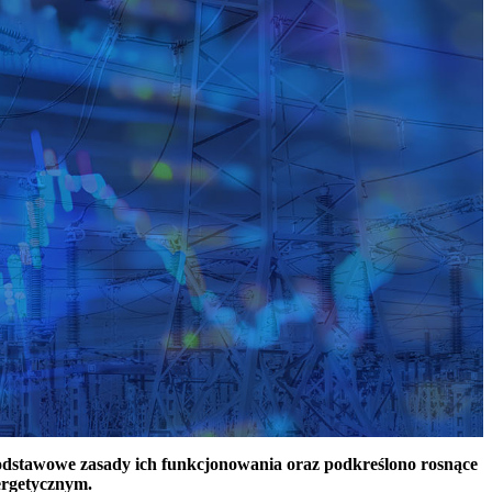
podstawowe zasady ich funkcjonowania oraz podkreślono rosnące
ergetycznym.