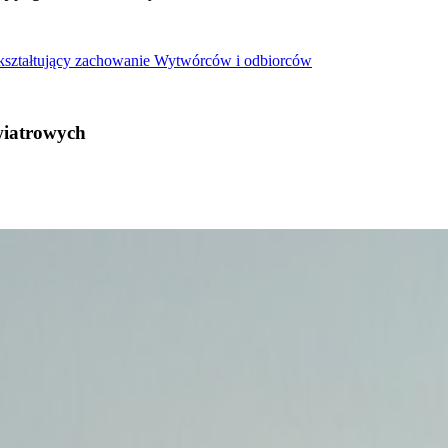
 kształtujący zachowanie Wytwórców i odbiorców
wiatrowych