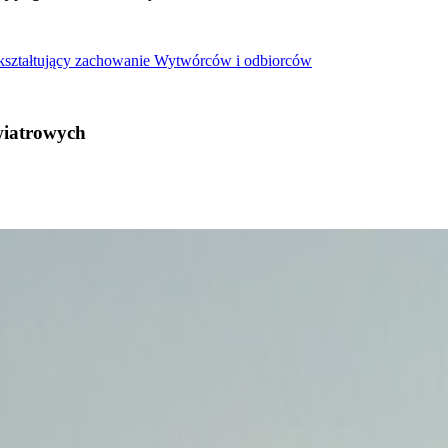
 kształtujący zachowanie Wytwórców i odbiorców
wiatrowych