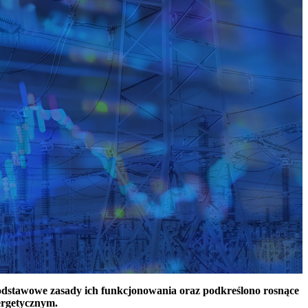
podstawowe zasady ich funkcjonowania oraz podkreślono rosnące
ergetycznym.