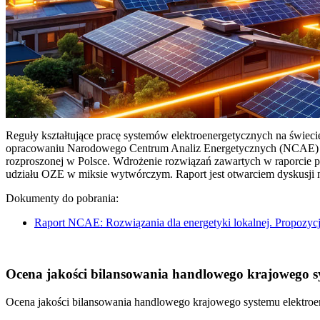
Reguły kształtujące pracę systemów elektroenergetycznych na świec
opracowaniu Narodowego Centrum Analiz Energetycznych (NCAE) pt. 
rozproszonej w Polsce. Wdrożenie rozwiązań zawartych w raporcie 
udziału OZE w miksie wytwórczym. Raport jest otwarciem dyskusji
Dokumenty do pobrania:
Raport NCAE: Rozwiązania dla energetyki lokalnej. Propozycj
Ocena jakości bilansowania handlowego krajowego sys
Ocena jakości bilansowania handlowego krajowego systemu elektroen