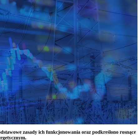
podstawowe zasady ich funkcjonowania oraz podkreślono rosnące
ergetycznym.