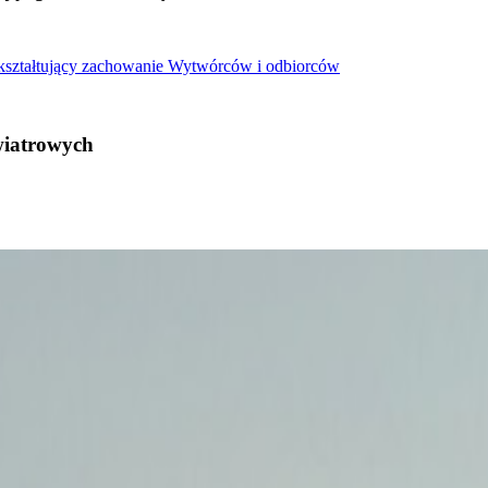
 kształtujący zachowanie Wytwórców i odbiorców
wiatrowych