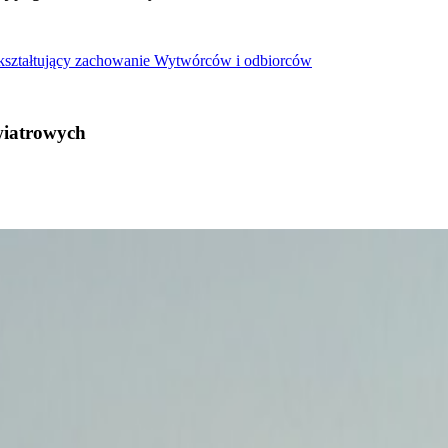
 kształtujący zachowanie Wytwórców i odbiorców
wiatrowych