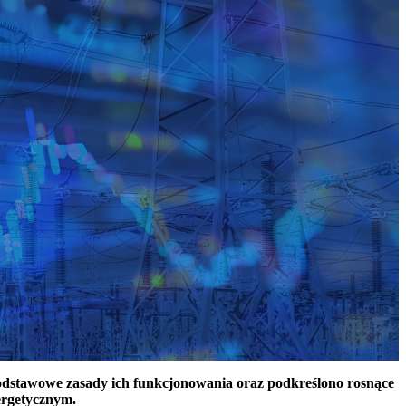
podstawowe zasady ich funkcjonowania oraz podkreślono rosnące
ergetycznym.