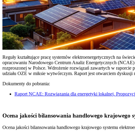
Reguły kształtujące pracę systemów elektroenergetycznych na świec
opracowaniu Narodowego Centrum Analiz Energetycznych (NCAE) pt. 
rozproszonej w Polsce. Wdrożenie rozwiązań zawartych w raporcie 
udziału OZE w miksie wytwórczym. Raport jest otwarciem dyskusji
Dokumenty do pobrania:
Raport NCAE: Rozwiązania dla energetyki lokalnej. Propozycj
Ocena jakości bilansowania handlowego krajowego sys
Ocena jakości bilansowania handlowego krajowego systemu elektroen