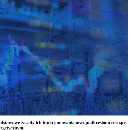
podstawowe zasady ich funkcjonowania oraz podkreślono rosnące
ergetycznym.