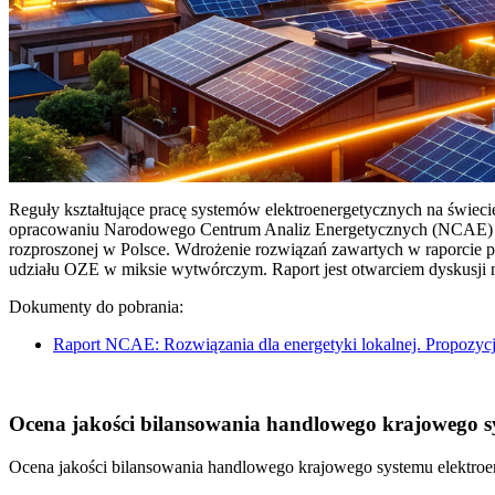
Reguły kształtujące pracę systemów elektroenergetycznych na świec
opracowaniu Narodowego Centrum Analiz Energetycznych (NCAE) pt. 
rozproszonej w Polsce. Wdrożenie rozwiązań zawartych w raporcie 
udziału OZE w miksie wytwórczym. Raport jest otwarciem dyskusji
Dokumenty do pobrania:
Raport NCAE: Rozwiązania dla energetyki lokalnej. Propozycj
Ocena jakości bilansowania handlowego krajowego sys
Ocena jakości bilansowania handlowego krajowego systemu elektroen