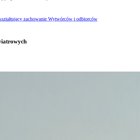
 kształtujący zachowanie Wytwórców i odbiorców
wiatrowych