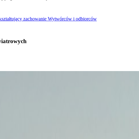
 kształtujący zachowanie Wytwórców i odbiorców
wiatrowych