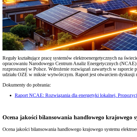
Reguły kształtujące pracę systemów elektroenergetycznych na świec
opracowaniu Narodowego Centrum Analiz Energetycznych (NCAE) pt. 
rozproszonej w Polsce. Wdrożenie rozwiązań zawartych w raporcie 
udziału OZE w miksie wytwórczym. Raport jest otwarciem dyskusji
Dokumenty do pobrania:
Raport NCAE: Rozwiązania dla energetyki lokalnej. Propozycj
Ocena jakości bilansowania handlowego krajowego sys
Ocena jakości bilansowania handlowego krajowego systemu elektroen