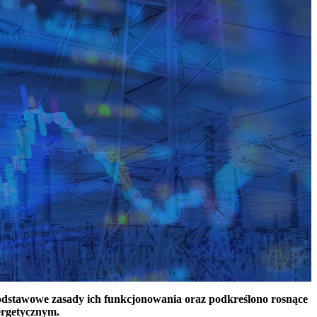
podstawowe zasady ich funkcjonowania oraz podkreślono rosnące
ergetycznym.