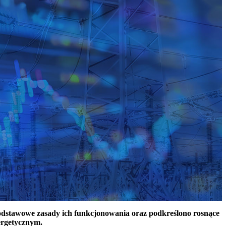
podstawowe zasady ich funkcjonowania oraz podkreślono rosnące
ergetycznym.