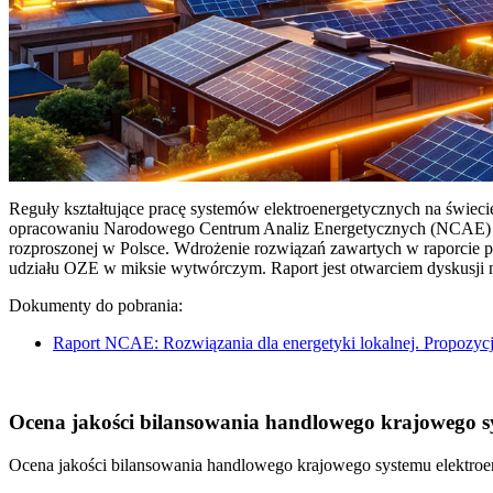
Reguły kształtujące pracę systemów elektroenergetycznych na świec
opracowaniu Narodowego Centrum Analiz Energetycznych (NCAE) pt. 
rozproszonej w Polsce. Wdrożenie rozwiązań zawartych w raporcie 
udziału OZE w miksie wytwórczym. Raport jest otwarciem dyskusji
Dokumenty do pobrania:
Raport NCAE: Rozwiązania dla energetyki lokalnej. Propozycj
Ocena jakości bilansowania handlowego krajowego sys
Ocena jakości bilansowania handlowego krajowego systemu elektroen