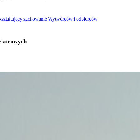
 kształtujący zachowanie Wytwórców i odbiorców
wiatrowych