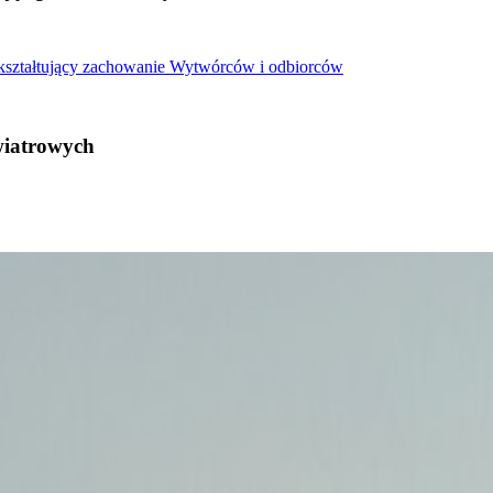
 kształtujący zachowanie Wytwórców i odbiorców
wiatrowych