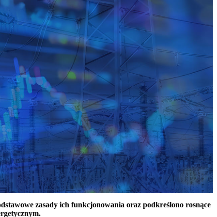
podstawowe zasady ich funkcjonowania oraz podkreślono rosnące
ergetycznym.