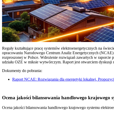
Reguły kształtujące pracę systemów elektroenergetycznych na świec
opracowaniu Narodowego Centrum Analiz Energetycznych (NCAE) pt. 
rozproszonej w Polsce. Wdrożenie rozwiązań zawartych w raporcie 
udziału OZE w miksie wytwórczym. Raport jest otwarciem dyskusji
Dokumenty do pobrania:
Raport NCAE: Rozwiązania dla energetyki lokalnej. Propozycj
Ocena jakości bilansowania handlowego krajowego sys
Ocena jakości bilansowania handlowego krajowego systemu elektroen