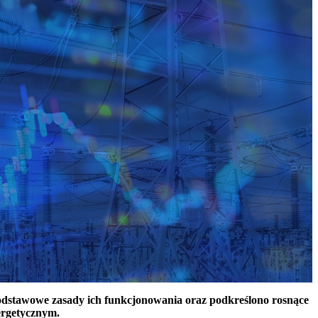
podstawowe zasady ich funkcjonowania oraz podkreślono rosnące
ergetycznym.