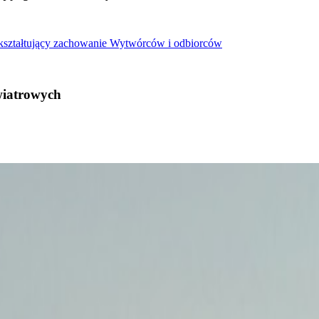
 kształtujący zachowanie Wytwórców i odbiorców
wiatrowych