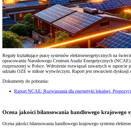
Reguły kształtujące pracę systemów elektroenergetycznych na świec
opracowaniu Narodowego Centrum Analiz Energetycznych (NCAE) pt. 
rozproszonej w Polsce. Wdrożenie rozwiązań zawartych w raporcie 
udziału OZE w miksie wytwórczym. Raport jest otwarciem dyskusji
Dokumenty do pobrania:
Raport NCAE: Rozwiązania dla energetyki lokalnej. Propozycj
Ocena jakości bilansowania handlowego krajowego sys
Ocena jakości bilansowania handlowego krajowego systemu elektroen