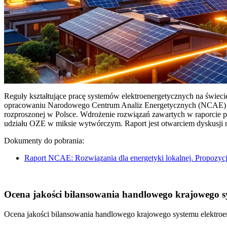
Reguły kształtujące pracę systemów elektroenergetycznych na świec
opracowaniu Narodowego Centrum Analiz Energetycznych (NCAE) pt. 
rozproszonej w Polsce. Wdrożenie rozwiązań zawartych w raporcie 
udziału OZE w miksie wytwórczym. Raport jest otwarciem dyskusji
Dokumenty do pobrania:
Raport NCAE: Rozwiązania dla energetyki lokalnej. Propozycj
Ocena jakości bilansowania handlowego krajowego sys
Ocena jakości bilansowania handlowego krajowego systemu elektroen