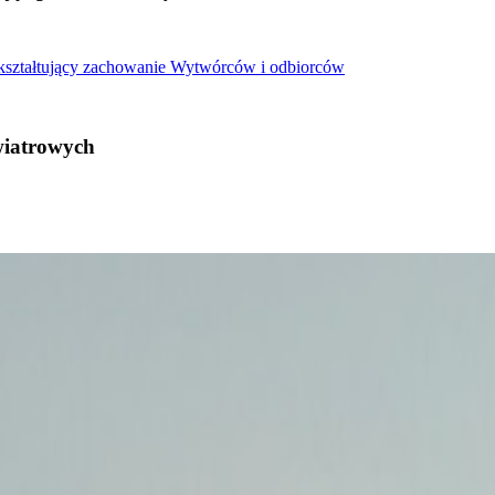
 kształtujący zachowanie Wytwórców i odbiorców
wiatrowych