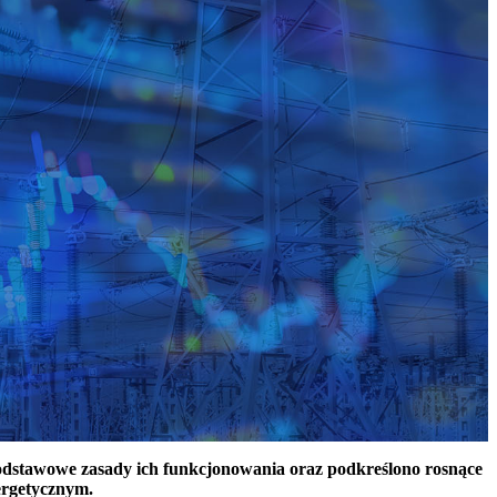
podstawowe zasady ich funkcjonowania oraz podkreślono rosnące
ergetycznym.