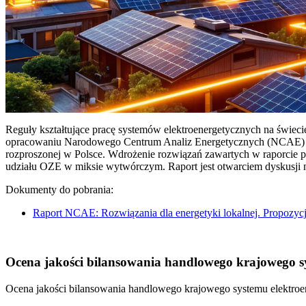
Reguły kształtujące pracę systemów elektroenergetycznych na świec
opracowaniu Narodowego Centrum Analiz Energetycznych (NCAE) pt. 
rozproszonej w Polsce. Wdrożenie rozwiązań zawartych w raporcie 
udziału OZE w miksie wytwórczym. Raport jest otwarciem dyskusji
Dokumenty do pobrania:
Raport NCAE: Rozwiązania dla energetyki lokalnej. Propozycj
Ocena jakości bilansowania handlowego krajowego sys
Ocena jakości bilansowania handlowego krajowego systemu elektroen