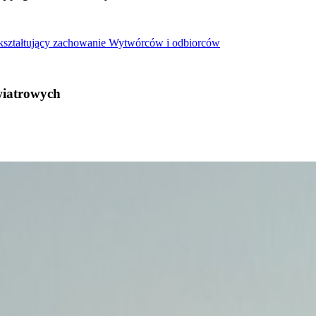
 kształtujący zachowanie Wytwórców i odbiorców
wiatrowych