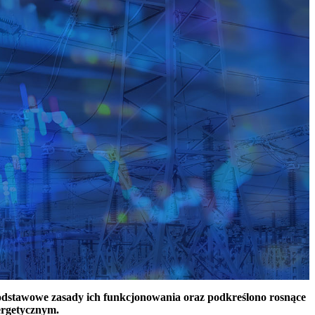
podstawowe zasady ich funkcjonowania oraz podkreślono rosnące
ergetycznym.