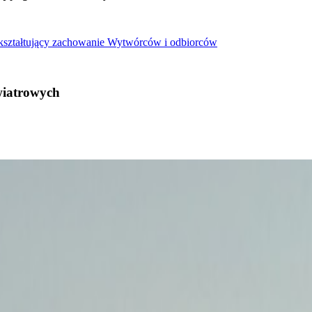
 kształtujący zachowanie Wytwórców i odbiorców
wiatrowych