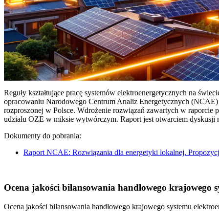
Reguły kształtujące pracę systemów elektroenergetycznych na świec
opracowaniu Narodowego Centrum Analiz Energetycznych (NCAE) pt. 
rozproszonej w Polsce. Wdrożenie rozwiązań zawartych w raporcie 
udziału OZE w miksie wytwórczym. Raport jest otwarciem dyskusji
Dokumenty do pobrania:
Raport NCAE: Rozwiązania dla energetyki lokalnej. Propozycj
Ocena jakości bilansowania handlowego krajowego sys
Ocena jakości bilansowania handlowego krajowego systemu elektroen