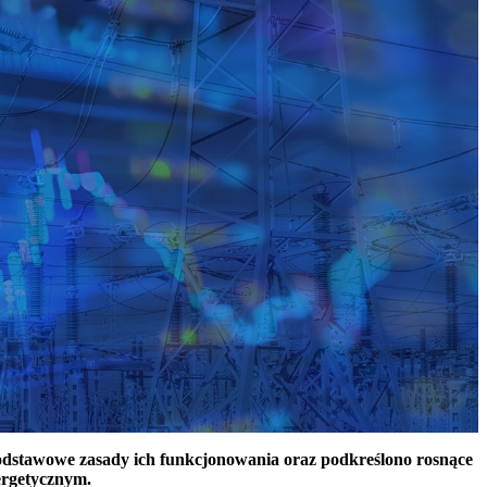
podstawowe zasady ich funkcjonowania oraz podkreślono rosnące
ergetycznym.