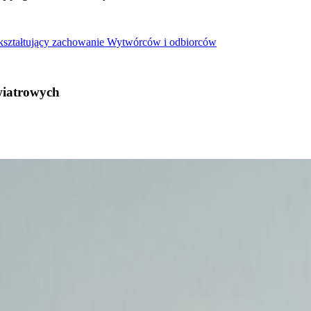
 kształtujący zachowanie Wytwórców i odbiorców
wiatrowych