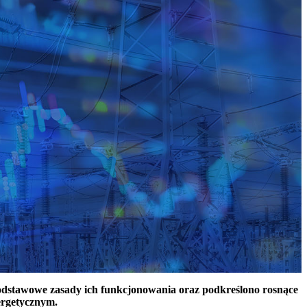
podstawowe zasady ich funkcjonowania oraz podkreślono rosnące
ergetycznym.