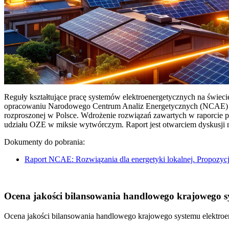
Reguły kształtujące pracę systemów elektroenergetycznych na świec
opracowaniu Narodowego Centrum Analiz Energetycznych (NCAE) pt. 
rozproszonej w Polsce. Wdrożenie rozwiązań zawartych w raporcie 
udziału OZE w miksie wytwórczym. Raport jest otwarciem dyskusji
Dokumenty do pobrania:
Raport NCAE: Rozwiązania dla energetyki lokalnej. Propozycj
Ocena jakości bilansowania handlowego krajowego sys
Ocena jakości bilansowania handlowego krajowego systemu elektroen