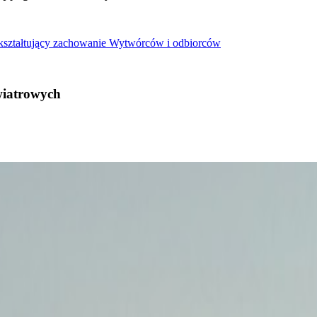
 kształtujący zachowanie Wytwórców i odbiorców
wiatrowych