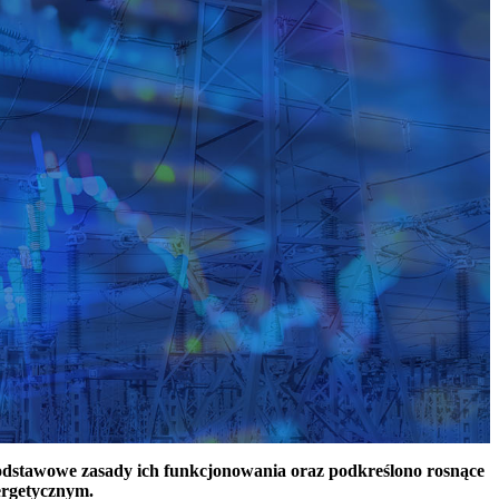
podstawowe zasady ich funkcjonowania oraz podkreślono rosnące
ergetycznym.