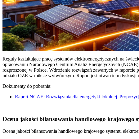
Reguły kształtujące pracę systemów elektroenergetycznych na świec
opracowaniu Narodowego Centrum Analiz Energetycznych (NCAE) pt. 
rozproszonej w Polsce. Wdrożenie rozwiązań zawartych w raporcie 
udziału OZE w miksie wytwórczym. Raport jest otwarciem dyskusji
Dokumenty do pobrania:
Raport NCAE: Rozwiązania dla energetyki lokalnej. Propozycj
Ocena jakości bilansowania handlowego krajowego sys
Ocena jakości bilansowania handlowego krajowego systemu elektroen