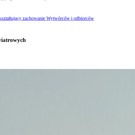
 kształtujący zachowanie Wytwórców i odbiorców
wiatrowych