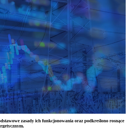
podstawowe zasady ich funkcjonowania oraz podkreślono rosnące
ergetycznym.