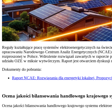
Reguły kształtujące pracę systemów elektroenergetycznych na świec
opracowaniu Narodowego Centrum Analiz Energetycznych (NCAE) pt. 
rozproszonej w Polsce. Wdrożenie rozwiązań zawartych w raporcie 
udziału OZE w miksie wytwórczym. Raport jest otwarciem dyskusji
Dokumenty do pobrania:
Raport NCAE: Rozwiązania dla energetyki lokalnej. Propozycj
Ocena jakości bilansowania handlowego krajowego sys
Ocena jakości bilansowania handlowego krajowego systemu elektroen