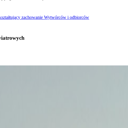
 kształtujący zachowanie Wytwórców i odbiorców
wiatrowych