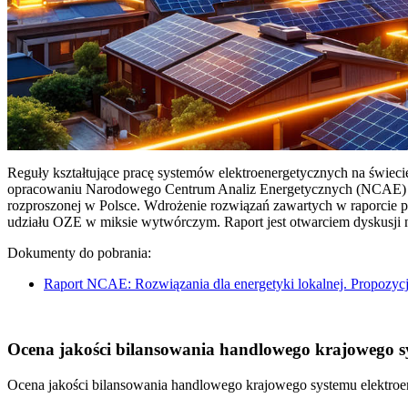
Reguły kształtujące pracę systemów elektroenergetycznych na świec
opracowaniu Narodowego Centrum Analiz Energetycznych (NCAE) pt. 
rozproszonej w Polsce. Wdrożenie rozwiązań zawartych w raporcie 
udziału OZE w miksie wytwórczym. Raport jest otwarciem dyskusji
Dokumenty do pobrania:
Raport NCAE: Rozwiązania dla energetyki lokalnej. Propozycj
Ocena jakości bilansowania handlowego krajowego sys
Ocena jakości bilansowania handlowego krajowego systemu elektroen