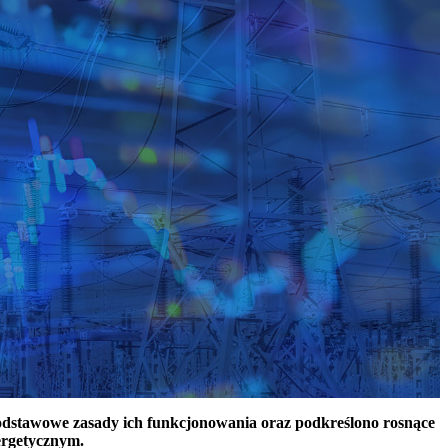
podstawowe zasady ich funkcjonowania oraz podkreślono rosnące
ergetycznym.