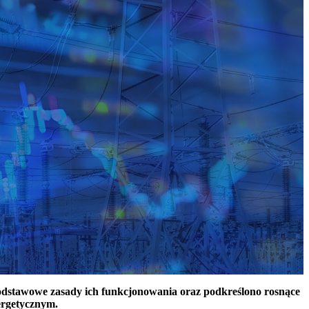
podstawowe zasady ich funkcjonowania oraz podkreślono rosnące
ergetycznym.