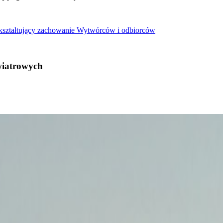
 kształtujący zachowanie Wytwórców i odbiorców
wiatrowych