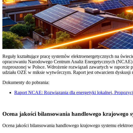
Reguły kształtujące pracę systemów elektroenergetycznych na świec
opracowaniu Narodowego Centrum Analiz Energetycznych (NCAE) pt. 
rozproszonej w Polsce. Wdrożenie rozwiązań zawartych w raporcie 
udziału OZE w miksie wytwórczym. Raport jest otwarciem dyskusji
Dokumenty do pobrania:
Raport NCAE: Rozwiązania dla energetyki lokalnej. Propozycj
Ocena jakości bilansowania handlowego krajowego sys
Ocena jakości bilansowania handlowego krajowego systemu elektroen