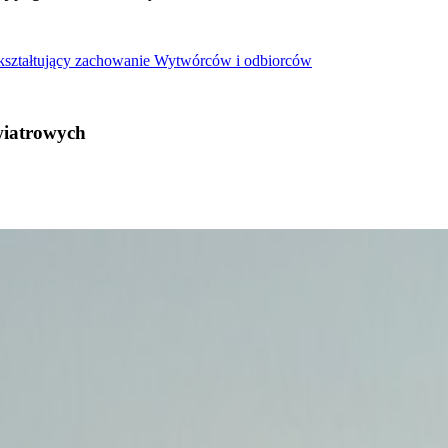
 kształtujący zachowanie Wytwórców i odbiorców
wiatrowych