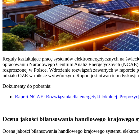
Reguły kształtujące pracę systemów elektroenergetycznych na świec
opracowaniu Narodowego Centrum Analiz Energetycznych (NCAE) pt. 
rozproszonej w Polsce. Wdrożenie rozwiązań zawartych w raporcie 
udziału OZE w miksie wytwórczym. Raport jest otwarciem dyskusji
Dokumenty do pobrania:
Raport NCAE: Rozwiązania dla energetyki lokalnej. Propozycj
Ocena jakości bilansowania handlowego krajowego sys
Ocena jakości bilansowania handlowego krajowego systemu elektroen