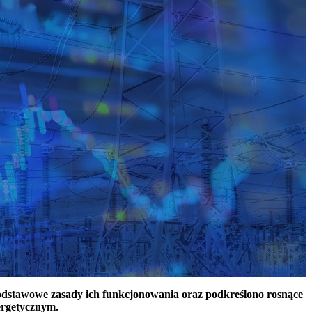
podstawowe zasady ich funkcjonowania oraz podkreślono rosnące
ergetycznym.